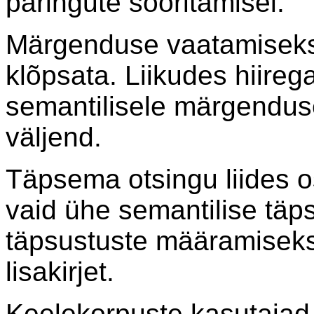
päringute sooritamisel.
Märgenduse vaatamiseks 
klõpsata. Liikudes hiirega
semantilisele märgenduse
väljend.
Täpsema otsingu liides 
vaid ühe semantilise täp
täpsustuste määramisek
lisakirjet.
Keelekorpuste kasutajad 