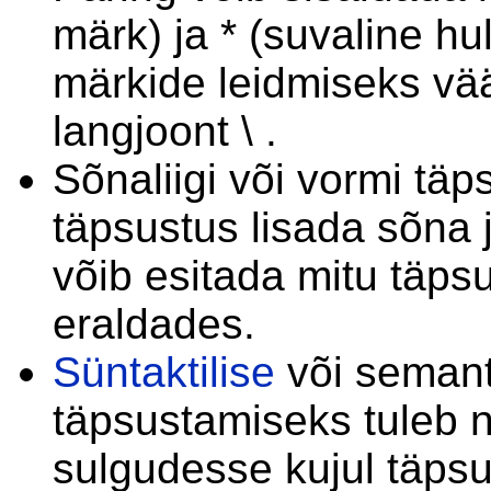
märk) ja * (suvaline hu
märkide leidmiseks vää
langjoont \ .
Sõnaliigi või vormi tä
täpsustus lisada sõna 
võib esitada mitu täps
eraldades.
Süntaktilise
või semant
täpsustamiseks tuleb n
sulgudesse kujul täpsu