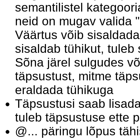
semantilistel kategoor
neid on mugav valida 
Väärtus võib sisaldad
sisaldab tühikut, tuleb
Sõna järel sulgudes või
täpsustust, mitme täps
eraldada tühikuga
Täpsustusi saab lisada 
tuleb täpsustuse ette 
@... päringu lõpus tähi