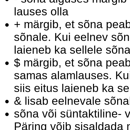
lauses olla
+ märgib, et sõna peab
sõnale. Kui eelnev sõna
laieneb ka sellele sõna
$ märgib, et sõna pea
samas alamlauses. Kui
siis eitus laieneb ka se
& lisab eelnevale sõnal
sõna või süntaktiline- 
Päring võib sisaldada