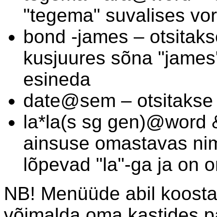
"tegema" suvalises vorm
bond -james – otsitak
kusjuures sõna "james"
esineda
date@sem – otsitakse s
la*la(s sg gen)@word 
ainsuse omastavas nim
lõpevad "la"-ga ja on 
NB! Menüüde abil koosta
võimalda oma kastides pä