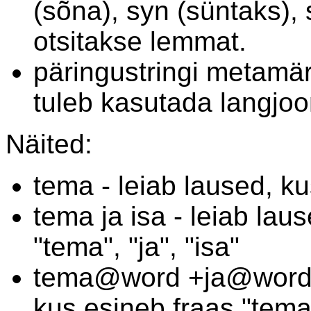
(sõna), syn (süntaks), 
otsitakse lemmat.
päringustringi metamä
tuleb kasutada langjoont 
Näited:
tema - leiab laused, k
tema ja isa - leiab la
"tema", "ja", "isa"
tema@word +ja@word +
kus esineb fraas "tema 