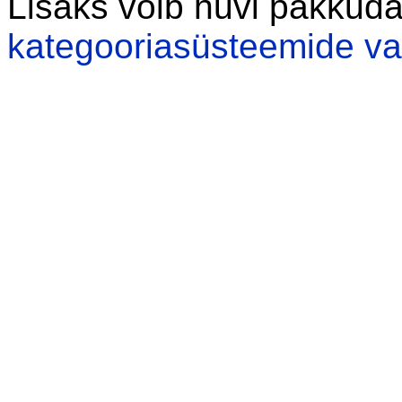
Lisaks võib huvi pakkud
kategooriasüsteemide va