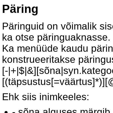
Päring
Päringuid on võimalik si
ka otse päringuaknasse.
Ka menüüde kaudu pärin
konstrueeritakse päringus
[-|+|$|&][sõna|syn.katego
[(täpsustus[=väärtus]*)]
Ehk siis inimkeeles:
- sõna alguses märgib e