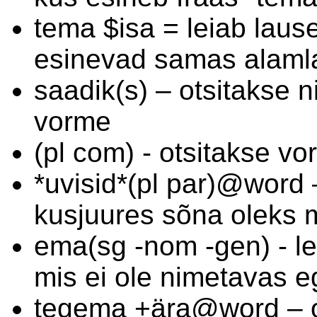
tema $isa = leiab laus
esinevad samas alaml
saadik(s) – otsitakse n
vorme
(pl com) - otsitakse v
*uvisid*(pl par)@word 
kusjuures sõna oleks 
ema(sg -nom -gen) - le
mis ei ole nimetavas 
tegema +ära@word – ot