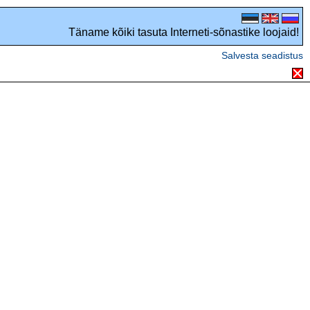
Täname kõiki tasuta Interneti-sõnastike loojaid!
Salvesta seadistus